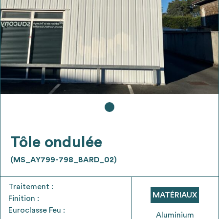
Ajouter les matériaux intéressants à "
ma
liste
"
4
Transmettre sa liste de manifestation
d'intérêt pour les matériaux
sélectionnés
Exporter sa liste et ses fiches produits
3
pour l’utiliser comme un outil d’aide à la
conception de projet
Tôle ondulée
(MS_AY799-798_BARD_02)
Traitement :
Être recontacté afin d’obtenir plus de
MATÉRIAUX
5
Finition :
renseignements sur les modalités et
Euroclasse Feu :
stratégies de récupérations
Aluminium