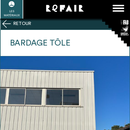
Passer
FAQ
Rechercher :
au
LES
POUR ALLER PLUS LOIN
EN SAVOIR PLUS
ME CONNECTER
MA LISTE
MATÉRIAUX
contenu
RETOUR
Refair mode d'emploi
BARDAGE TÔLE
1
Se connecter / Se créer un compte
2
Une fois connnecté, Télécharger les
dossiers Ressources de chaque bâtiment