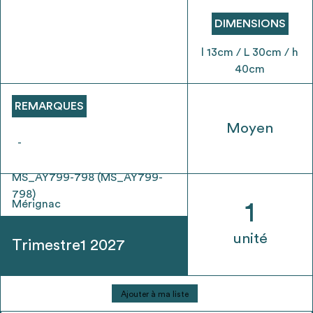
envisageables
DIMENSIONS
* Attention, l’ajout des matériaux à sa liste et son envoi ne
l 13cm / L 30cm / h
vaut aucunement réservation.
40cm
voir
FAQ
REMARQUES
Moyen
-
MS_AY799-798 (MS_AY799-
798)
Mérignac
1
unité
Trimestre1 2027
quantité
Ajouter à ma liste
de