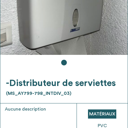
Ajouter les matériaux intéressants à "
ma
liste
"
4
Transmettre sa liste de manifestation
d'intérêt pour les matériaux
sélectionnés
Exporter sa liste et ses fiches produits
3
pour l’utiliser comme un outil d’aide à la
conception de projet
-Distributeur de serviettes
(MS_AY799-798_INTDIV_03)
Aucune description
Être recontacté afin d’obtenir plus de
MATÉRIAUX
5
renseignements sur les modalités et
stratégies de récupérations
PVC