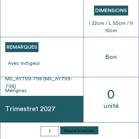
envisageables
DIMENSIONS
* Attention, l’ajout des matériaux à sa liste et son envoi ne
l 22cm / L 50cm / h
vaut aucunement réservation.
10cm
voir
FAQ
REMARQUES
Bon
Avec mitigeur
MS_AY799-798 (MS_AY799-
798)
Mérignac
0
unité
Trimestre1 2027
quantité
Ajouter à ma liste
de