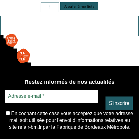
quantité
Ajouter à ma liste
de
Menuiserie
vitrée
Fixe
-
double
vitrage
Restez informés de nos actualités
En cochant cette case vous acceptez que votre adresse
mail soit utilisée pour l'envoi d'informations relatives au
site refair-bm.fr par la Fabrique de Bordeaux Métropole.