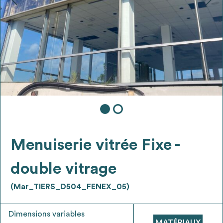
Ajouter les matériaux intéressants à "
ma
liste
"
4
Transmettre sa liste de manifestation
d'intérêt pour les matériaux
sélectionnés
Exporter sa liste et ses fiches produits
3
pour l’utiliser comme un outil d’aide à la
conception de projet
Menuiserie vitrée Fixe -
double vitrage
(Mar_TIERS_D504_FENEX_05)
Être recontacté afin d’obtenir plus de
5
renseignements sur les modalités et
Dimensions variables
stratégies de récupérations
MATÉRIAUX