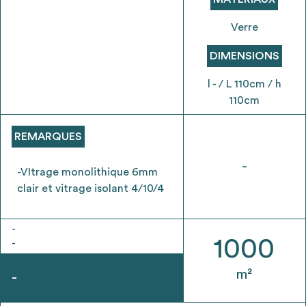
envisageables
Verre
* Attention, l’ajout des matériaux à sa liste et son envoi ne
DIMENSIONS
vaut aucunement réservation.
voir
FAQ
l - / L 110cm / h
110cm
REMARQUES
-
-VItrage monolithique 6mm
clair et vitrage isolant 4/10/4
-
1000
-
m²
-