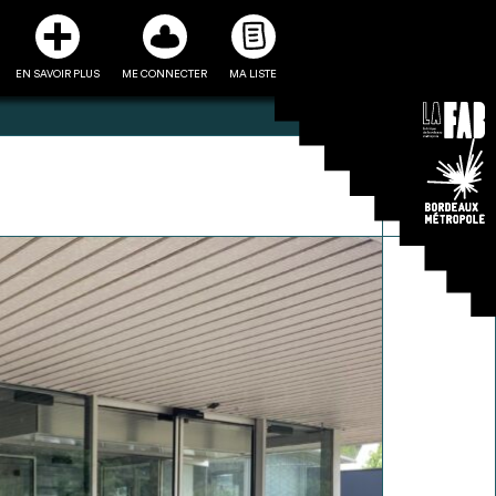
EN SAVOIR PLUS
ME CONNECTER
MA LISTE
3
5
ste et ses fiches
Être recontacté afin d’obtenir
l’utiliser comme
plus de renseignements sur les
e à la conception
modalités et stratégies de
projet
récupérations envisageables