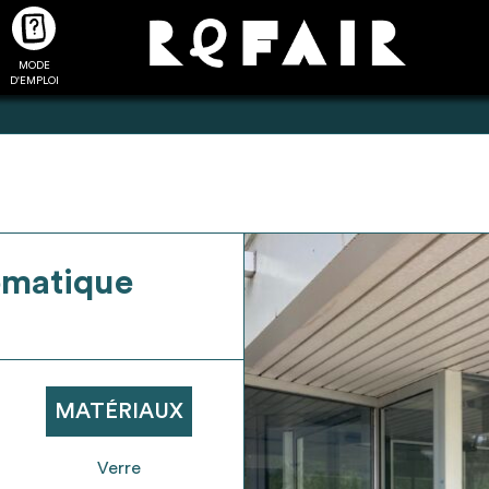
MODE
CTUALITÉS
FAQ
POUR ALLER PLUS LOIN
D'EMPLOI
2
4
omatique
onnnecté,
Ajouter les matériaux
Exporter sa li
les dossiers
intéressants à "
ma liste
"
produits pour 
 de chaque
Transmettre sa liste de
un outil d’aid
ment
manifestation d'intérêt pour
de 
MATÉRIAUX
les matériaux sélectionnés
Verre