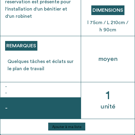
reservation est présente pour
envisageables
l'installation d'un bénitier et
DIMENSIONS
d'un robinet
* Attention, l’ajout des matériaux à sa liste et son envoi ne
l 75cm / L 210cm /
vaut aucunement réservation.
h 90cm
voir
FAQ
REMARQUES
moyen
Quelques tâches et éclats sur
le plan de travail
-
1
-
unité
-
quantité
Ajouter à ma liste
de