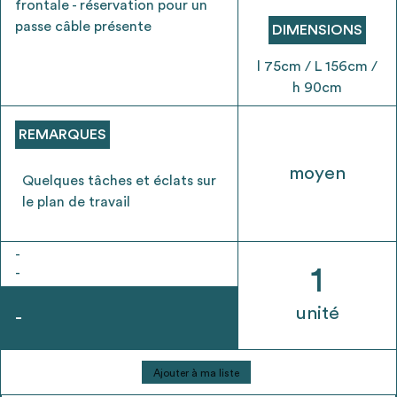
frontale - réservation pour un
envisageables
passe câble présente
DIMENSIONS
* Attention, l’ajout des matériaux à sa liste et son envoi ne
l 75cm / L 156cm /
vaut aucunement réservation.
h 90cm
voir
FAQ
REMARQUES
moyen
Quelques tâches et éclats sur
le plan de travail
-
1
-
unité
-
quantité
Ajouter à ma liste
de