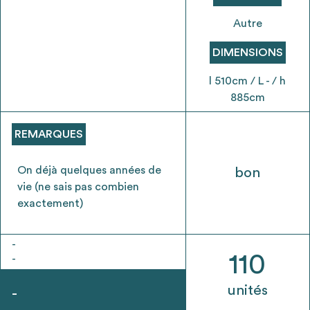
envisageables
Autre
* Attention, l’ajout des matériaux à sa liste et son envoi ne
DIMENSIONS
vaut aucunement réservation.
l 510cm / L - / h
voir
FAQ
885cm
REMARQUES
On déjà quelques années de
bon
vie (ne sais pas combien
exactement)
-
110
-
unités
-