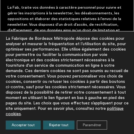
La Fab, traite vos données à caractère personnel pour suivre et
gérer les inscriptions à la newsletter, les désabonnements, les
oppositions et élaborer des statistiques relatives à l’envoi de la
newsletter. Vous disposez d’un droit d’accès, de rectification,
d’effacement, de vos données ainsi qu’un droit de limitation et
d’opposition aux traitements les concernant. Vous pouvez à tout
La Fabrique de Bordeaux Métropole dépose des cookies pour
moment faire cesser ces communications en cliquant sur le lien de
analyser et mesurer la fréquentation et l’utilisation du site, pour
désinscription figurant dans chaque message. Vous pouvez
optimiser ses performances. Elle utilise également des cookies
exercer ces droits par courrier électronique à contact@lafab-
pour permettre ou faciliter la communication par voie
bm.fr. Pour en savoir plus sur le traitement de vos données,
électronique et des cookies strictement nécessaires à la
cliquez
ici
fourniture d'un service de communication en ligne à votre
demande. Ces derniers cookies ne sont pas soumis au recueil de
votre consentement. Vous pouvez personnaliser vos choix de
À PROPOS
PLUS D'INFORMATIONS
cookies, consentir ou refuser les cookies à partir des boutons
ci-contre, sauf pour les cookies strictement nécessaires. Vous
disposez de la possibilité de retirer votre consentement à tout
La démarche
Mentions légales
moment en utilisant le lien figurant en bas à gauche en pied des
La base du
Politique de
pages du site. Les choix que vous effectuez s’appliquent pour ce
réemploi
protection des
site uniquement. Pour en savoir plus, consultez notre
politique
cookies
.
FAQ
données
Pour aller plus
Politique cookies
Accepter tout
Rejeter tout
Paramétrer
loin