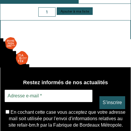
quantité
Ajouter à ma liste
de
Chauffe-
eau
Restez informés de nos actualités
En cochant cette case vous acceptez que votre adresse
mail soit utilisée pour l'envoi d'informations relatives au
site refair-bm.fr par la Fabrique de Bordeaux Métropole.