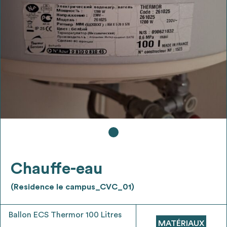
Ajouter les matériaux intéressants à "
ma
liste
"
4
Transmettre sa liste de manifestation
d'intérêt pour les matériaux
sélectionnés
Exporter sa liste et ses fiches produits
3
pour l’utiliser comme un outil d’aide à la
conception de projet
Chauffe-eau
(Residence le campus_CVC_01)
Être recontacté afin d’obtenir plus de
5
renseignements sur les modalités et
Ballon ECS Thermor 100 Litres
stratégies de récupérations
MATÉRIAUX