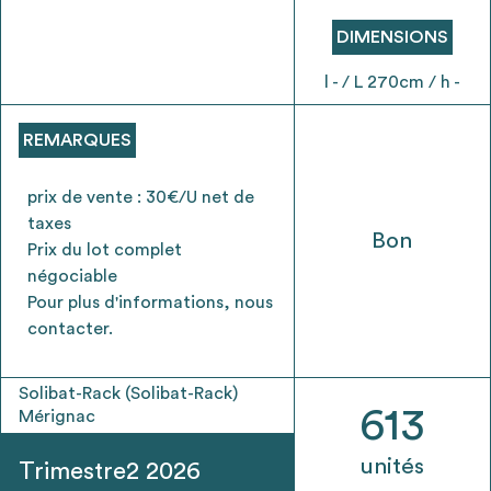
envisageables
DIMENSIONS
* Attention, l’ajout des matériaux à sa liste et son envoi ne
l - / L 270cm / h -
vaut aucunement réservation.
voir
FAQ
REMARQUES
prix de vente : 30€/U net de
taxes
Bon
Prix du lot complet
négociable
Pour plus d'informations, nous
contacter.
Solibat-Rack (Solibat-Rack)
613
Mérignac
unités
Trimestre2 2026