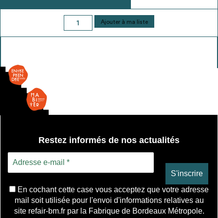
quantité
Ajouter à ma liste
de
Lisses
Jungheinrich
Restez informés de nos actualités
En cochant cette case vous acceptez que votre adresse
mail soit utilisée pour l'envoi d'informations relatives au
site refair-bm.fr par la Fabrique de Bordeaux Métropole.