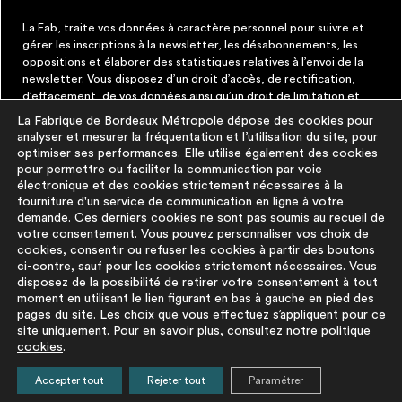
La Fab, traite vos données à caractère personnel pour suivre et
gérer les inscriptions à la newsletter, les désabonnements, les
oppositions et élaborer des statistiques relatives à l’envoi de la
newsletter. Vous disposez d’un droit d’accès, de rectification,
d’effacement, de vos données ainsi qu’un droit de limitation et
d’opposition aux traitements les concernant. Vous pouvez à tout
La Fabrique de Bordeaux Métropole dépose des cookies pour
moment faire cesser ces communications en cliquant sur le lien de
analyser et mesurer la fréquentation et l’utilisation du site, pour
désinscription figurant dans chaque message. Vous pouvez
optimiser ses performances. Elle utilise également des cookies
exercer ces droits par courrier électronique à contact@lafab-
pour permettre ou faciliter la communication par voie
bm.fr. Pour en savoir plus sur le traitement de vos données,
électronique et des cookies strictement nécessaires à la
cliquez
ici
fourniture d'un service de communication en ligne à votre
demande. Ces derniers cookies ne sont pas soumis au recueil de
votre consentement. Vous pouvez personnaliser vos choix de
À PROPOS
PLUS D'INFORMATIONS
cookies, consentir ou refuser les cookies à partir des boutons
ci-contre, sauf pour les cookies strictement nécessaires. Vous
disposez de la possibilité de retirer votre consentement à tout
La démarche
Mentions légales
moment en utilisant le lien figurant en bas à gauche en pied des
La base du
Politique de
pages du site. Les choix que vous effectuez s’appliquent pour ce
réemploi
protection des
site uniquement. Pour en savoir plus, consultez notre
politique
cookies
.
FAQ
données
Pour aller plus
Politique cookies
Accepter tout
Rejeter tout
Paramétrer
loin