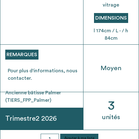
envisageables
vitrage
DIMENSIONS
* Attention, l’ajout des matériaux à sa liste et son envoi ne
vaut aucunement réservation.
l 174cm / L - / h
voir
FAQ
84cm
REMARQUES
Moyen
Pour plus d'informations, nous
contacter.
Ancienne bâtisse Palmer
(TIERS_FPP_Palmer)
3
unités
Trimestre2 2026
quantité
Ajouter à ma liste