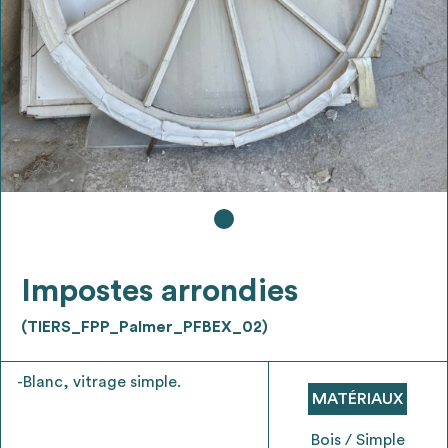
Ajouter les matériaux intéressants à "
ma
liste
"
4
Transmettre sa liste de manifestation
d'intérêt pour les matériaux
sélectionnés
Exporter sa liste et ses fiches produits
3
pour l’utiliser comme un outil d’aide à la
conception de projet
Impostes arrondies
(TIERS_FPP_Palmer_PFBEX_02)
-Blanc, vitrage simple.
Être recontacté afin d’obtenir plus de
MATÉRIAUX
5
renseignements sur les modalités et
stratégies de récupérations
Bois / Simple