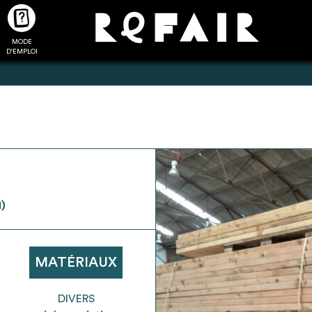
MODE
CTUALITÉS
FAQ
POUR ALLER PLUS LOIN
D'EMPLOI
2
4
onnnecté,
Ajouter les matériaux
Exporter sa li
)
les dossiers
intéressants à "
ma liste
"
produits pour 
 de chaque
Transmettre sa liste de
un outil d’aid
ment
manifestation d'intérêt pour
de 
MATÉRIAUX
les matériaux sélectionnés
DIVERS