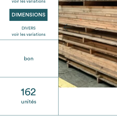
t son envoi ne vaut aucunement réservation.
voir les variations
DIMENSIONS
DIVERS
voir les variations
bon
162
unités