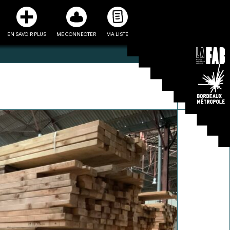
EN SAVOIR PLUS
ME CONNECTER
MA LISTE
3
5
ste et ses fiches
Être recontacté afin d’obtenir
l’utiliser comme
plus de renseignements sur les
e à la conception
modalités et stratégies de
projet
récupérations envisageables