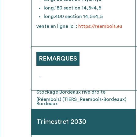
* Attention, l’ajout des matériaux à sa liste e
voir
FAQ
long.180 section 14,5x4,5
long.400 section 14,5x4,5
vente en ligne ici :
https://reembois.eu
REMARQUES
-
Stockage Bordeaux rive droite
(Réembois) (TIERS_Reembois-Bordeaux)
Bordeaux
Trimestre1 2030