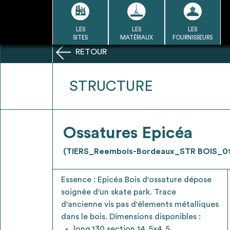
Passer
au
contenu
LES
LES
LES
LA BASE
LA DÉMARCHE
A
SITES
MATÉRIAUX
FOURNISSEURS
DU RÉEMPLOI
RETOUR
Refair mode d'emploi
STRUCTURE
1
Ossatures Epicéa
Une fois c
Se connecter / Se créer un
(TIERS_Reembois-Bordeaux_STR BOIS_01
Télécharger 
compte
Ressources
Essence : Epicéa Bois d'ossature dépose
bâti
soignée d'un skate park. Trace
d'ancienne vis pas d'élements métalliques
dans le bois. Dimensions disponibles :
long.130 section 14,5x4,5