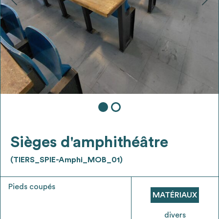
Ajouter les matériaux intéressants à "
ma
liste
"
4
Transmettre sa liste de manifestation
d'intérêt pour les matériaux
sélectionnés
Exporter sa liste et ses fiches produits
3
pour l’utiliser comme un outil d’aide à la
conception de projet
Sièges d'amphithéâtre
(TIERS_SPIE-Amphi_MOB_01)
Pieds coupés
Être recontacté afin d’obtenir plus de
MATÉRIAUX
5
renseignements sur les modalités et
stratégies de récupérations
divers