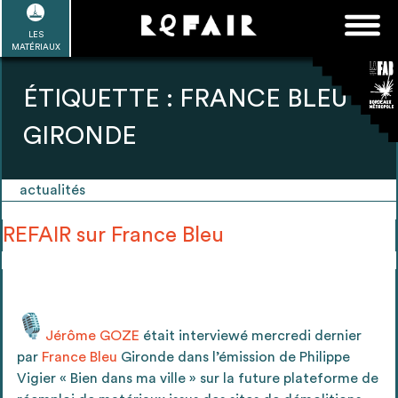
Passer
FAQ
Rechercher :
au
LES
POUR ALLER PLUS LOIN
EN SAVOIR PLUS
ME CONNECTER
MA LISTE
MATÉRIAUX
contenu
Refair mode d'emploi
ÉTIQUETTE :
FRANCE BLEU
GIRONDE
1
actualités
Se connecter / Se créer un compte
REFAIR sur France Bleu
2
Une fois connnecté, Télécharger les
dossiers Ressources de chaque bâtiment
Jérôme GOZE
était interviewé mercredi dernier
par
France Bleu
Gironde dans l’émission de Philippe
Vigier « Bien dans ma ville » sur la future plateforme de