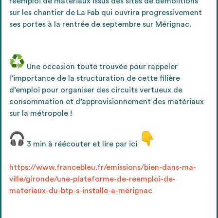
réemploi de matériaux issus des sites de démolitions
Ajouter les matériaux intéressants à "
ma
sur les chantier de La Fab qui ouvrira progressivement
liste
"
4
ses portes à la rentrée de septembre sur Mérignac.
Transmettre sa liste de manifestation
d'intérêt pour les matériaux
sélectionnés
️ Une occasion toute trouvée pour rappeler
l’importance de la structuration de cette filière
d’emploi pour organiser des circuits vertueux de
consommation et d’approvisionnement des matériaux
Exporter sa liste et ses fiches produits
3
sur la métropole !
pour l’utiliser comme un outil d’aide à la
conception de projet
3 min à réécouter et lire par ici
https://www.francebleu.fr/emissions/bien-dans-ma-
ville/gironde/une-plateforme-de-reemploi-de-
Être recontacté afin d’obtenir plus de
materiaux-du-btp-s-installe-a-merignac
5
renseignements sur les modalités et
stratégies de récupérations