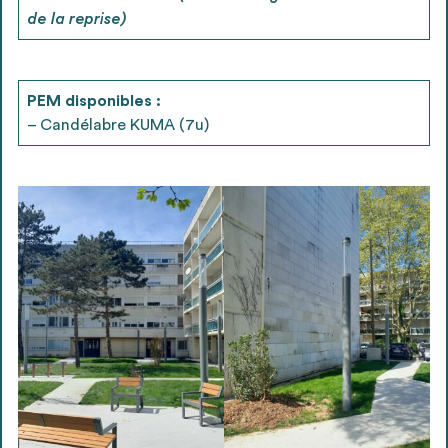
envisageables
de la reprise)
* Attention, l’ajout des matériaux à sa liste et son envoi ne
vaut aucunement réservation.
PEM disponibles :
voir
FAQ
– Candélabre KUMA (7u)