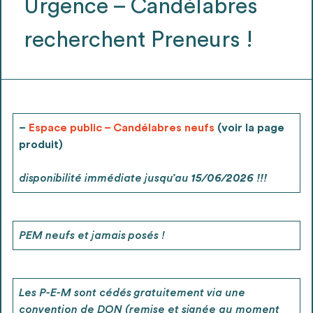
Urgence – Candélabres
Ajouter les matériaux intéressants à "
ma
liste
"
4
recherchent Preneurs !
Transmettre sa liste de manifestation
d'intérêt pour les matériaux
sélectionnés
–
Espace public – Candélabres neufs
(voir la page
produit)
Exporter sa liste et ses fiches produits
3
pour l’utiliser comme un outil d’aide à la
disponibilité immédiate jusqu’au
15/06/2026 !!!
conception de projet
PEM neufs et jamais posés !
Être recontacté afin d’obtenir plus de
5
renseignements sur les modalités et
Les P-E-M sont cédés gratuitement via une
stratégies de récupérations
convention de DON (remise et signée au moment