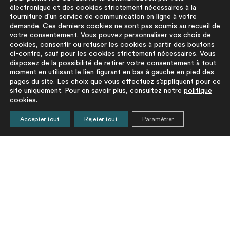
électronique et des cookies strictement nécessaires à la
fourniture d'un service de communication en ligne à votre
demande. Ces derniers cookies ne sont pas soumis au recueil de
votre consentement. Vous pouvez personnaliser vos choix de
cookies, consentir ou refuser les cookies à partir des boutons
ci-contre, sauf pour les cookies strictement nécessaires. Vous
disposez de la possibilité de retirer votre consentement à tout
moment en utilisant le lien figurant en bas à gauche en pied des
pages du site. Les choix que vous effectuez s’appliquent pour ce
site uniquement. Pour en savoir plus, consultez notre
politique
cookies
.
Accepter tout
Rejeter tout
Paramétrer
Matières circulaires |
LES PEM
Navigation
Rencontre PRO #1 –
DISPONIBLES CET
de
Filières espaces
ÉTÉ 2026 !
publics
l’article