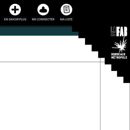
EN SAVOIR PLUS
ME CONNECTER
MA LISTE
3
5
ste et ses fiches
Être recontacté afin d’obtenir
l’utiliser comme
plus de renseignements sur les
e à la conception
modalités et stratégies de
projet
récupérations envisageables