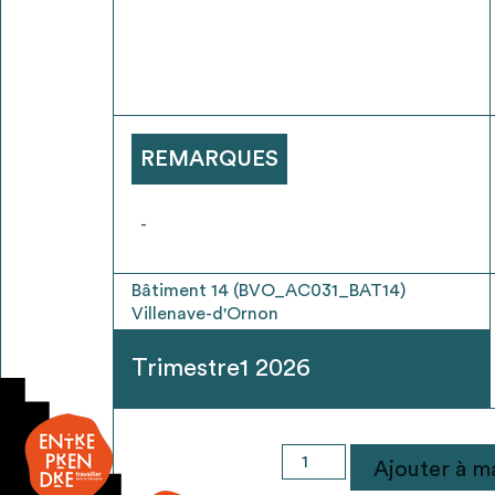
* Attention, l’ajout des matériaux à sa liste e
voir
FAQ
REMARQUES
-
Bâtiment 14 (BVO_AC031_BAT14)
Villenave-d'Ornon
Trimestre1 2026
quantité
Ajouter à ma
de