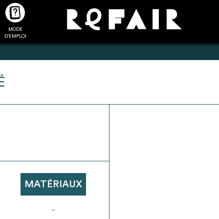
MODE
CTUALITÉS
FAQ
POUR ALLER PLUS LOIN
D'EMPLOI
É
2
4
onnnecté,
Ajouter les matériaux
Exporter sa li
les dossiers
intéressants à "
ma liste
"
produits pour 
 de chaque
Transmettre sa liste de
un outil d’aid
ment
manifestation d'intérêt pour
de 
MATÉRIAUX
les matériaux sélectionnés
-