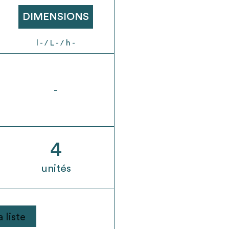
t son envoi ne vaut aucunement réservation.
DIMENSIONS
l - / L - / h -
-
4
unités
 liste