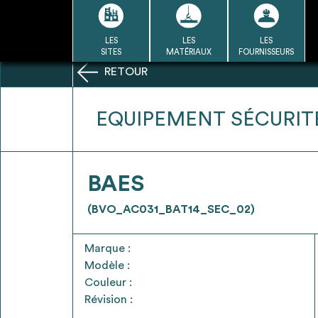
Passer
au
contenu
LES
LES
LES
LA BASE
LA DÉMARCHE
A
SITES
MATÉRIAUX
FOURNISSEURS
DU RÉEMPLOI
RETOUR
Refair mode d'emploi
EQUIPEMENT SÉCURIT
1
BAES
Une fois c
Se connecter / Se créer un
(BVO_AC031_BAT14_SEC_02)
Télécharger 
compte
Ressources
Marque :
bâti
Modèle :
Couleur :
Révision :