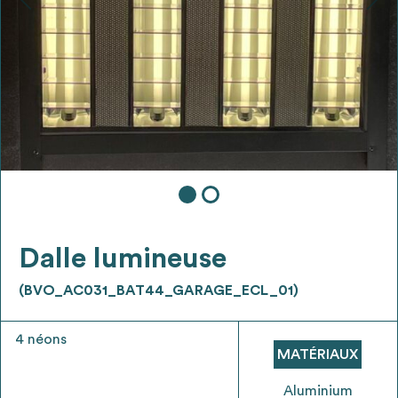
Ajouter les matériaux intéressants à "
ma
liste
"
4
Transmettre sa liste de manifestation
d'intérêt pour les matériaux
sélectionnés
Exporter sa liste et ses fiches produits
3
pour l’utiliser comme un outil d’aide à la
conception de projet
Dalle lumineuse
(BVO_AC031_BAT44_GARAGE_ECL_01)
4 néons
Être recontacté afin d’obtenir plus de
MATÉRIAUX
5
renseignements sur les modalités et
stratégies de récupérations
Aluminium