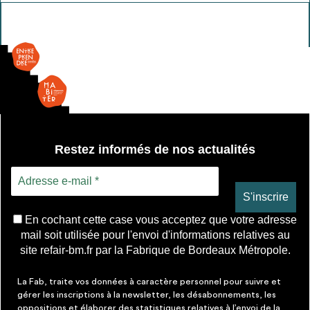
Dalle
lumineuse
Restez informés de nos actualités
En cochant cette case vous acceptez que votre adresse
mail soit utilisée pour l'envoi d'informations relatives au
site refair-bm.fr par la Fabrique de Bordeaux Métropole.
La Fab, traite vos données à caractère personnel pour suivre et
gérer les inscriptions à la newsletter, les désabonnements, les
oppositions et élaborer des statistiques relatives à l’envoi de la