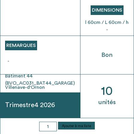
envisageables
DIMENSIONS
* Attention, l’ajout des matériaux à sa liste et son envoi ne
l 60cm / L 60cm / h
vaut aucunement réservation.
-
voir
FAQ
REMARQUES
Bon
-
Bâtiment 44
(BVO_AC031_BAT44_GARAGE)
Villenave-d'Ornon
10
unités
Trimestre4 2026
quantité
Ajouter à ma liste
de