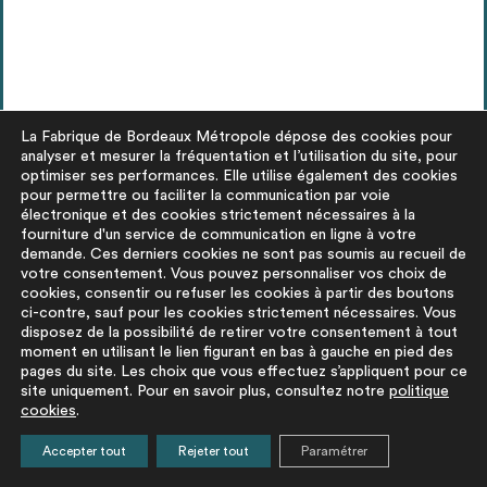
La Fabrique de Bordeaux Métropole dépose des cookies pour
analyser et mesurer la fréquentation et l’utilisation du site, pour
optimiser ses performances. Elle utilise également des cookies
pour permettre ou faciliter la communication par voie
électronique et des cookies strictement nécessaires à la
actualités
fourniture d'un service de communication en ligne à votre
demande. Ces derniers cookies ne sont pas soumis au recueil de
À vos manifestations d’intérêts !
votre consentement. Vous pouvez personnaliser vos choix de
cookies, consentir ou refuser les cookies à partir des boutons
ci-contre, sauf pour les cookies strictement nécessaires. Vous
disposez de la possibilité de retirer votre consentement à tout
moment en utilisant le lien figurant en bas à gauche en pied des
pages du site. Les choix que vous effectuez s’appliquent pour ce
site uniquement. Pour en savoir plus, consultez notre
politique
cookies
.
En prévision de la publication d’un marché
Accepter tout
Rejeter tout
Paramétrer
déconstruction sur le secteur du Haillan, il est
nécessaire d’anticiper toutes demandes de déposes