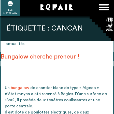
Passer
FAQ
Rechercher :
au
LES
POUR ALLER PLUS LOIN
EN SAVOIR PLUS
ME CONNECTER
MA LISTE
MATÉRIAUX
contenu
Refair mode d'emploi
ÉTIQUETTE :
CANCAN
actualités
1
Se connecter / Se créer un compte
Bungalow cherche preneur !
2
Une fois connnecté, Télécharger les
Un
bungalow
de chantier blanc de type « Algeco »
dossiers Ressources de chaque bâtiment
d’état moyen a été recensé à Bègles. D’une surface de
18m2, il possède deux fenêtres coulissantes et une
porte centrale.
Il est doté de goulottes électriques, de deux