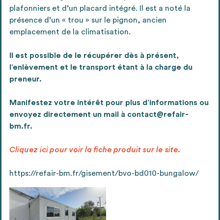
plafonniers et d’un placard intégré. Il est a noté la
Ajouter les matériaux intéressants à "
ma
présence d’un « trou » sur le pignon, ancien
liste
"
4
emplacement de la climatisation.
Transmettre sa liste de manifestation
d'intérêt pour les matériaux
Il est possible de le récupérer dès à présent,
sélectionnés
l’enlèvement et le transport étant à la charge du
preneur.
Manifestez votre intérêt pour plus d’informations ou
Exporter sa liste et ses fiches produits
3
envoyez directement un mail à contact@refair-
pour l’utiliser comme un outil d’aide à la
bm.fr.
conception de projet
Cliquez ici pour voir la fiche produit sur le site.
https://refair-bm.fr/gisement/bvo-bd010-bungalow/
Être recontacté afin d’obtenir plus de
5
renseignements sur les modalités et
stratégies de récupérations