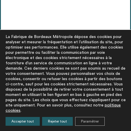
La Fabrique de Bordeaux Métropole dépose des cookies pour
analyser et mesurer la fréquentation et l’utilisation du site, pour
optimiser ses performances. Elle utilise également des cookies
pour permettre ou faciliter la communication par voie
électronique et des cookies strictement nécessaires à la
fourniture d'un service de communication en ligne à votre
demande. Ces derniers cookies ne sont pas soumis au recueil de
actualités
votre consentement. Vous pouvez personnaliser vos choix de
cookies, consentir ou refuser les cookies à partir des boutons
Bungalow cherche preneur !
ci-contre, sauf pour les cookies strictement nécessaires. Vous
disposez de la possibilité de retirer votre consentement à tout
moment en utilisant le lien figurant en bas à gauche en pied des
pages du site. Les choix que vous effectuez s’appliquent pour ce
site uniquement. Pour en savoir plus, consultez notre
politique
cookies
.
Un
bungalow
de chantier blanc de type « Algeco »
Accepter tout
Rejeter tout
Paramétrer
d’état moyen a été recensé à Bègles. D’une surface de