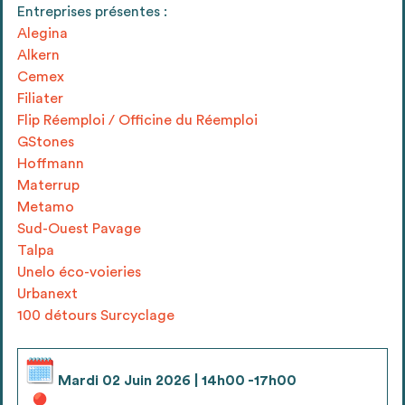
envisageables
Entreprises présentes :
Alegina
Alkern
* Attention, l’ajout des matériaux à sa liste et son envoi ne
Cemex
vaut aucunement réservation.
Filiater
voir
FAQ
Flip Réemploi / Officine du Réemploi
GStones
Hoffmann
Materrup
Metamo
Sud-Ouest Pavage
Talpa
Unelo éco-voieries
Urbanext
100 détours Surcyclage
Mardi 02 Juin 2026 | 14h00 -17h00