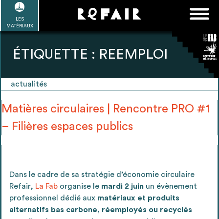
Passer
FAQ
Rechercher :
au
LES
POUR ALLER PLUS LOIN
EN SAVOIR PLUS
ME CONNECTER
MA LISTE
MATÉRIAUX
contenu
Refair mode d'emploi
ÉTIQUETTE :
REEMPLOI
actualités
1
Se connecter / Se créer un compte
Matières circulaires | Rencontre PRO #1
– Filières espaces publics
2
Une fois connnecté, Télécharger les
dossiers Ressources de chaque bâtiment
Dans le cadre de sa stratégie d’économie circulaire
Refair,
La Fab
organise le
mardi 2 juin
un évènement
professionnel dédié aux
matériaux et produits
alternatifs bas carbone, réemployés ou recyclés