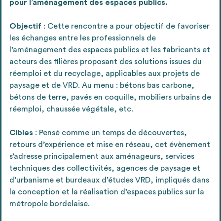
pour l’aménagement des espaces publics.
Ajouter les matériaux intéressants à "
ma
liste
"
4
Objectif
: Cette rencontre a pour objectif de favoriser
Transmettre sa liste de manifestation
les échanges entre les professionnels de
d'intérêt pour les matériaux
l’aménagement des espaces publics et les fabricants et
sélectionnés
acteurs des filières proposant des solutions issues du
réemploi et du recyclage, applicables aux projets de
paysage et de VRD. Au menu : bétons bas carbone,
bétons de terre, pavés en coquille, mobiliers urbains de
réemploi, chaussée végétale, etc.
Exporter sa liste et ses fiches produits
3
pour l’utiliser comme un outil d’aide à la
Cibles
: Pensé comme un temps de découvertes,
conception de projet
retours d’expérience et mise en réseau, cet évènement
s’adresse principalement aux aménageurs, services
techniques des collectivités, agences de paysage et
d’urbanisme et burdeaux d’études VRD, impliqués dans
Être recontacté afin d’obtenir plus de
la conception et la réalisation d’espaces publics sur la
5
renseignements sur les modalités et
métropole bordelaise.
stratégies de récupérations